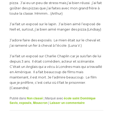
pizza. J’ai eu un peu de stress mais j’ai bien réussi. j’ai fait
goûter des pizzas que j’ai faites avec mon grand frère à
toute la classe. Mmmm… (Arthur)
J’ai fait un exposé sur le lapin. J’ai bien aimé l’exposé de
Nell et, surtout, j’ai bien aimé manger des pizza.(Lindsay)
J’adore faire des exposés. Le mien était sur le cheval et
j’ai ramené un fer à cheval à l’école. (Luna V.)
J’ai fait un exposé sur Charlie Chaplin car je suis fan de lui
depuis 3 ans. Il était comédien, acteur et scénariste.
C’était un Anglais qui a vécu à Londres mais qui a travaillé
en Amérique. Il a fait beaucoup de films mais
maintenant, il est mort. Je l’admire beaucoup. Le film
que je préfère, c’est celui où il fait le prisonnier.
(Cassandra)
Publié dans
Non classé
|
Marqué avec
école saint Dominique
Savio
,
exposés
,
Mouscron
|
Laisser un commentaire