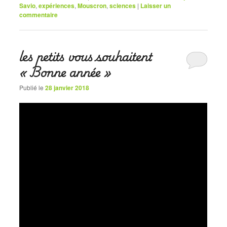
Savio
,
expériences
,
Mouscron
,
sciences
|
Laisser un
commentaire
les petits vous souhaitent
« Bonne année »
Publié le
28 janvier 2018