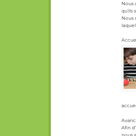
Nous a
qu’ils
Nous n
laquel
Accuei
accuei
Avance
Afin d
nous a