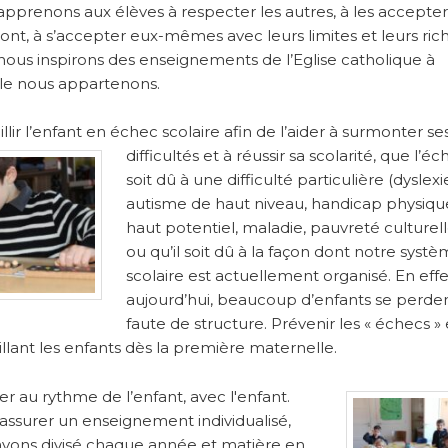
pprenons aux élèves à respecter les autres, à les accepter
 sont, à s’accepter eux-mêmes avec leurs limites et leurs ric
ous inspirons des enseignements de l’Eglise catholique à
le nous appartenons.
llir l’enfant en échec scolaire afin de l’aider à surmonter se
difficultés et à réussir sa scolarité, que l’é
soit dû à une difficulté particulière (dyslexi
autisme de haut niveau, handicap physiqu
haut potentiel, maladie, pauvreté culturell
ou qu’il soit dû à la façon dont notre syst
scolaire est actuellement organisé. En effe
aujourd’hui, beaucoup d’enfants se perde
faute de structure. Prévenir les « échecs »
llant les enfants dès la première maternelle.
r au rythme de l’enfant, avec l'enfant.
’assurer un enseignement individualisé,
vons divisé chaque année et matière en