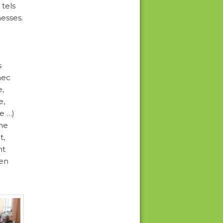
 tels
hesses.
s
chec
e,
e,
e …)
ème
t,
nt
 en