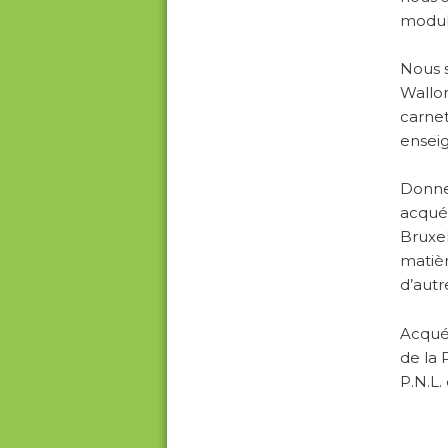
module
Nous s
Wallon
carnet
enseig
Donner
acquér
Bruxel
matièr
d’autr
Acquér
de la 
P.N.L.