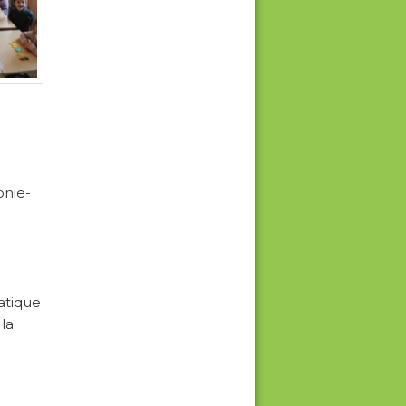
onie-
atique
la