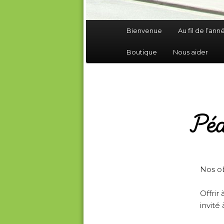
Menu
Bienvenue
Au fil de l’ann
principal
Boutique
Nous aider
Péd
Nos ob
Offrir
invité