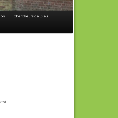
ion
Chercheurs de Dieu
 est