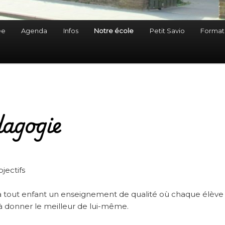
ée
Agenda
Infos
Notre école
Petit Savio
Format
agogie
jectifs
 à tout enfant un enseignement de qualité où chaque élève
 à donner le meilleur de lui-même.