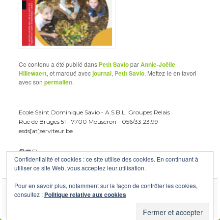
Ce contenu a été publié dans
Petit Savio
par
Annie-Joëlle
Hillewaert
, et marqué avec
journal
,
Petit Savio
. Mettez-le en favori
avec son
permalien
.
Ecole Saint Dominique Savio - A.S.B.L. Groupes Relais
Rue de Bruges 51 - 7700 Mouscron - 056/33.23.99 -
esds[at]serviteur.be
Facebook
YouTube
E-mail
Confidentialité et cookies : ce site utilise des cookies. En continuant à
utiliser ce site Web, vous acceptez leur utilisation.
Pour en savoir plus, notamment sur la façon de contrôler les cookies,
consultez :
Politique relative aux cookies
Fièrement propulsé par WordPress