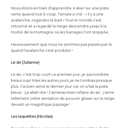
Nous étions en train d’apprendre à skier sur une piste
verte quand tout à coup, Tamara a crié : « Il y a une
avalanche, regardez là-bas! » Tout le monde s’est
retourné et a regardé la neige descendre jusqu’à la
moitié de la montagne où les barrages l’ont stoppée.
Heureusement que nous ne sommes pas passés par là
quand l’avalanche s’est produite !
Le ski (Julianne)
Le ski, c’est trop cool! Le premier jour, je suis tombée
beaucoup! Mais les autres jours, je ne tombais presque
plus. J’ai bien aimé le dernier jour car on a fait la piste
bleue : ça allait vite ! J’aimerais bien refaire du ski : j’aime
tellement cette sensation de pouvoir glisser sur la neige
devant un magnifique paysage !
Les raquettes (Nicolas)