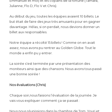
Emmanuel et moi) et les copains de la fortune (Tamara,
Julianne, Flo D, Flo V et Chris).
Au début du jeu, toutes les équipes avaient 10 billets. Le
but était de faire des jeux très amusants pour en gagner
davantage. Hélas, si on perdait, nous devions donner un
billet aux responsables.
Notre équipe a récolté 15 billets ! Comme on en avait
assez, nous avons pu rentrer au Golden Globe. Tout le
monde a enfin pu y entrer.
La soirée s’est terminée par une présentation des
moniteurs ainsi que des chansons. Nous avons tous passé
une bonne soirée !
Nos évaluations (Chris)
Chaque soir,nous faisions l’évaluation de la journée. Je
vais vous expliquer comment ça se passait :
Nous nous réunissions dans la chambre de Tom, Youri et