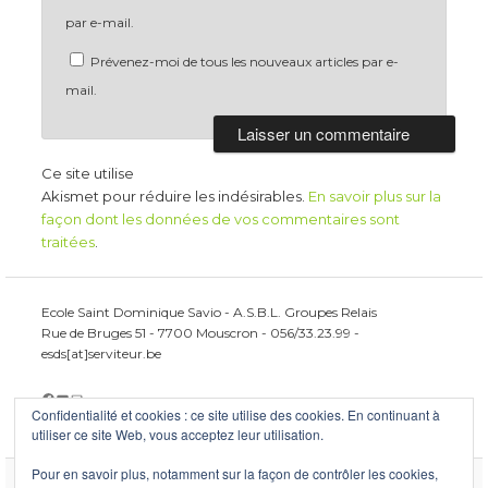
par e-mail.
Prévenez-moi de tous les nouveaux articles par e-
mail.
Ce site utilise
Akismet pour réduire les indésirables.
En savoir plus sur la
façon dont les données de vos commentaires sont
traitées
.
Ecole Saint Dominique Savio - A.S.B.L. Groupes Relais
Rue de Bruges 51 - 7700 Mouscron - 056/33.23.99 -
esds[at]serviteur.be
Facebook
YouTube
E-mail
Confidentialité et cookies : ce site utilise des cookies. En continuant à
utiliser ce site Web, vous acceptez leur utilisation.
Pour en savoir plus, notamment sur la façon de contrôler les cookies,