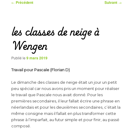
Navigation
←
Précédent
Suivant
→
des
articles
les classes de neige à
Wengen
Publié le
9 mars 2019
Travail pour Pascale (Florian D)
Le dimanche des classes de neige était un jour un petit
peu spécial car nous avons pris un moment pour réaliser
le travail que Pascale nous avait donné. Pour les
premières secondaires, il leur fallait écrire une phrase en
néerlandais et pour les deuxièmes secondaires, c’était la
même consigne mais il fallait en plus transformer cette
phrase à l’imparfait, au futur simple et pour finir, au passé
composé.