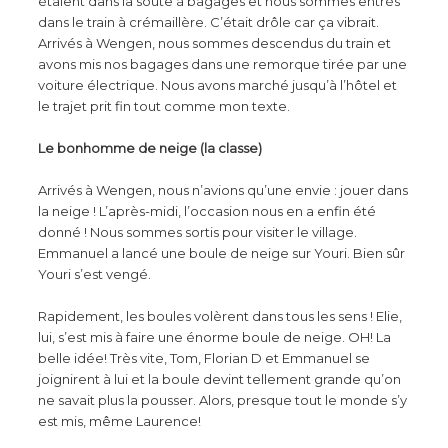
étaient dans la soute à bagages et nous sommes entrés
dans le train à crémaillère. C’était drôle car ça vibrait.
Arrivés à Wengen, nous sommes descendus du train et
avons mis nos bagages dans une remorque tirée par une
voiture électrique. Nous avons marché jusqu’à l’hôtel et
le trajet prit fin tout comme mon texte.
Le bonhomme de neige (la classe)
Arrivés à Wengen, nous n’avions qu’une envie : jouer dans
la neige ! L’après-midi, l’occasion nous en a enfin été
donné ! Nous sommes sortis pour visiter le village.
Emmanuel a lancé une boule de neige sur Youri. Bien sûr
Youri s’est vengé.
Rapidement, les boules volèrent dans tous les sens ! Elie,
lui, s’est mis à faire une énorme boule de neige. OH! La
belle idée! Très vite, Tom, Florian D et Emmanuel se
joignirent à lui et la boule devint tellement grande qu’on
ne savait plus la pousser. Alors, presque tout le monde s’y
est mis, même Laurence!