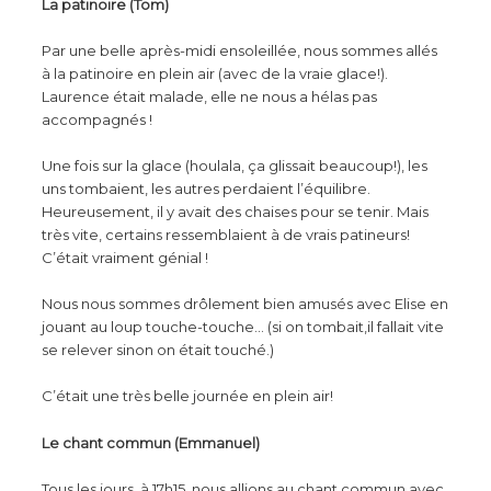
La patinoire (Tom)
Par une belle après-midi ensoleillée, nous sommes allés
à la patinoire en plein air (avec de la vraie glace!).
Laurence était malade, elle ne nous a hélas pas
accompagnés !
Une fois sur la glace (houlala, ça glissait beaucoup!), les
uns tombaient, les autres perdaient l’équilibre.
Heureusement, il y avait des chaises pour se tenir. Mais
très vite, certains ressemblaient à de vrais patineurs!
C’était vraiment génial !
Nous nous sommes drôlement bien amusés avec Elise en
jouant au loup touche-touche… (si on tombait,il fallait vite
se relever sinon on était touché.)
C’était une très belle journée en plein air!
Le chant commun (Emmanuel)
Tous les jours, à 17h15, nous allions au chant commun avec