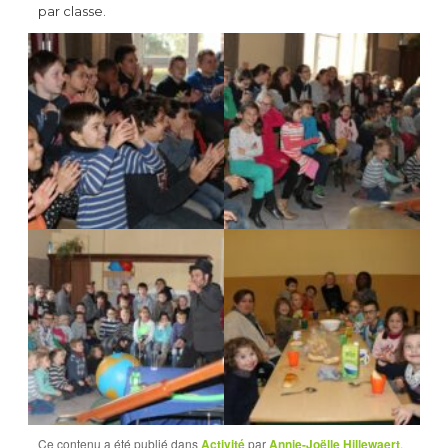
par classe.
Ce contenu a été publié dans
Activité
par
Annie-Joëlle Hillewaert
,