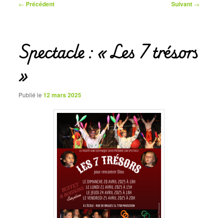
Navigation
←
Précédent
Suivant
→
des
articles
Spectacle : « Les 7 trésors
»
Publié le
12 mars 2025