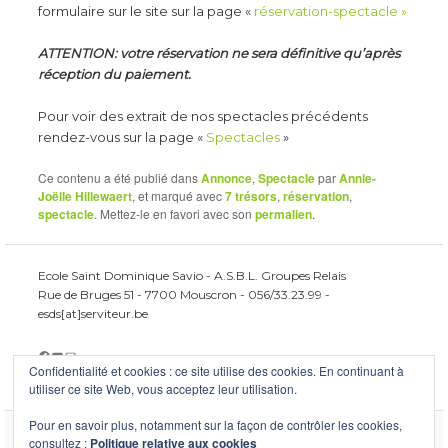
formulaire sur le site sur la page «
réservation-spectacle »
ATTENTION: votre réservation ne sera définitive qu’après
réception du paiement.
Pour voir des extrait de nos spectacles précédents
rendez-vous sur la page «
Spectacles
»
Ce contenu a été publié dans
Annonce
,
Spectacle
par
Annie-
Joëlle Hillewaert
, et marqué avec
7 trésors
,
réservation
,
spectacle
. Mettez-le en favori avec son
permalien
.
Ecole Saint Dominique Savio - A.S.B.L. Groupes Relais
Rue de Bruges 51 - 7700 Mouscron - 056/33.23.99 -
esds[at]serviteur.be
Facebook
YouTube
E-mail
Confidentialité et cookies : ce site utilise des cookies. En continuant à
utiliser ce site Web, vous acceptez leur utilisation.
Pour en savoir plus, notamment sur la façon de contrôler les cookies,
consultez :
Politique relative aux cookies