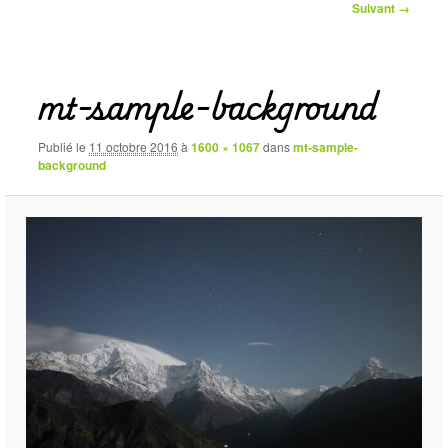
Navigation
Suivant →
des
images
mt-sample-background
Publié le
11 octobre 2016
à
1600 × 1067
dans
mt-sample-
background