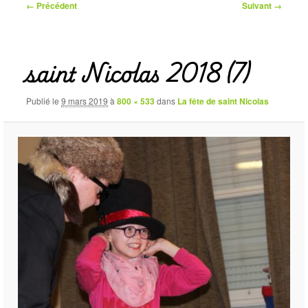
Navigation
← Précédent
Suivant →
des
images
saint Nicolas 2018 (7)
Publié le
9 mars 2019
à
800 × 533
dans
La fête de saint Nicolas